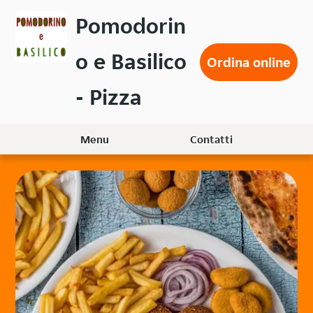
Passa
Pomodorin
al
contenuto
o e Basilico
principale
Ordina online
- Pizza
Menu
Contatti